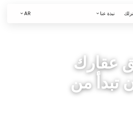
نزلك
نبذة عنا
AR
حق عقارك
ن تبدأ من