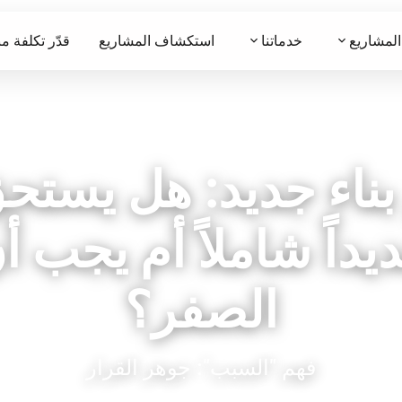
 المشاريع
خدماتنا
استكشاف المشاريع
قدّر تكلفة م
بناء جديد: هل يست
يداً شاملاً أم يجب أ
الصفر؟
فهم "السبب": جوهر القرار