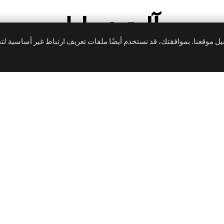
آلية عملنا
 موقعنا. بموافقتك، قد نستخدم أيضًا ملفات تعريف ارتباط غير أساسية ل
مدة ونطاق العمل
وعمليات تفتيش
لتنفيذ
ارير