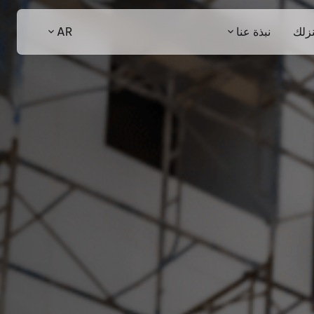
نزلك
نبذة عنا
AR