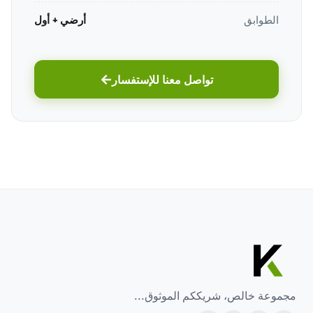
الطوابق
أرضي + أول
تواصل معنا للإستفسار
مجموعة خالص، شريككم الموثوق...