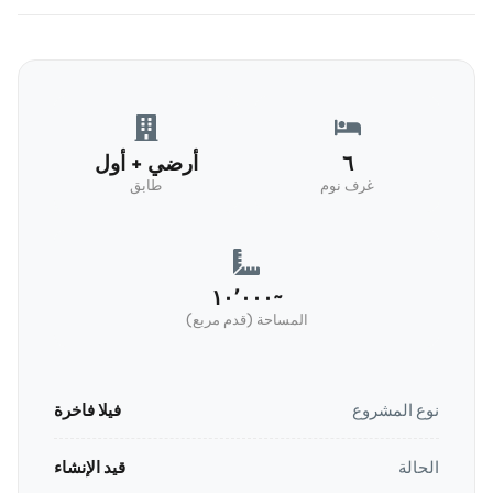
٦
أرضي + أول
غرف نوم
طابق
~١٠٬٠٠٠
المساحة (قدم مربع)
نوع المشروع
فيلا فاخرة
الحالة
قيد الإنشاء