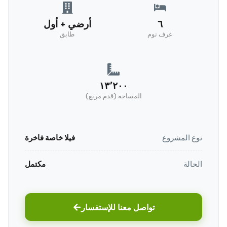
٦
أرضي + أول
غرف نوم
طابق
١٣٬٢٠٠
المساحة (قدم مربع)
نوع المشروع
فيلا خاصة فاخرة
الحالة
مكتمل
تواصل معنا للإستفسار