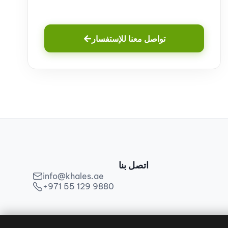
تواصل معنا للإستفسار
اتصل بنا
info@khales.ae
+971 55 129 9880