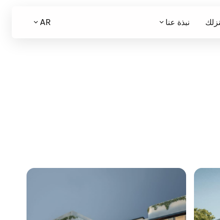
نزلك
نبذة عنا
AR