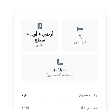
أرضي + أول +
٦
سطح
غرف نوم
طابق
١٠٬٨٠٠
المساحة (قدم مربع)
نوع المشروع
فيلا
تحت الإنشاء
٢٠٢٥